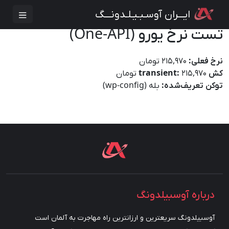
ایـــران آوسـبـیـلـدونـــگ
تست نرخ یورو (One-API)
نرخ فعلی:
۲۱۵,۹۷۰ تومان
کش transient:
۲۱۵,۹۷۰ تومان
توکن تعریف‌شده:
بله (wp-config)
درباره آوسبیلدونگ
آوسبیلدونگ سریعترین و ارزانترین راه مهاجرت به آلمان است