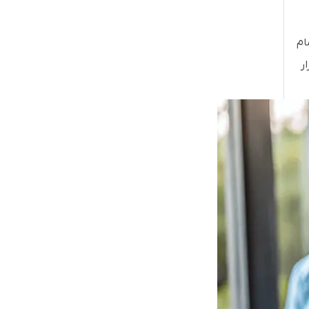
مام
ر